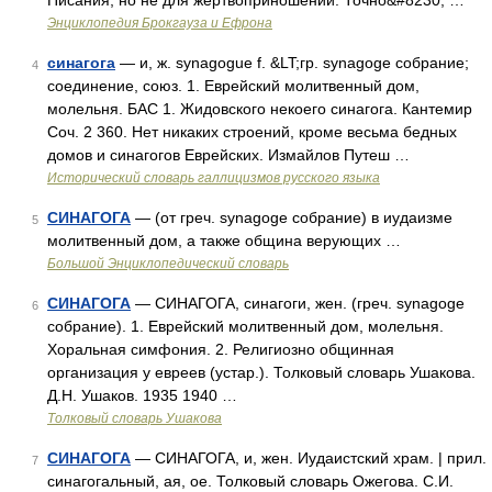
Писания, но не для жертвоприношений. Точно&#8230; …
Энциклопедия Брокгауза и Ефрона
синагога
— и, ж. synagogue f. &LT;гр. synagoge собрание;
4
соединение, союз. 1. Еврейский молитвенный дом,
молельня. БАС 1. Жидовского некоего синагога. Кантемир
Соч. 2 360. Нет никаких строений, кроме весьма бедных
домов и синагогов Еврейских. Измайлов Путеш …
Исторический словарь галлицизмов русского языка
СИНАГОГА
— (от греч. synagoge собрание) в иудаизме
5
молитвенный дом, а также община верующих …
Большой Энциклопедический словарь
СИНАГОГА
— СИНАГОГА, синагоги, жен. (греч. synagoge
6
собрание). 1. Еврейский молитвенный дом, молельня.
Хоральная симфония. 2. Религиозно общинная
организация у евреев (устар.). Толковый словарь Ушакова.
Д.Н. Ушаков. 1935 1940 …
Толковый словарь Ушакова
СИНАГОГА
— СИНАГОГА, и, жен. Иудаистский храм. | прил.
7
синагогальный, ая, ое. Толковый словарь Ожегова. С.И.