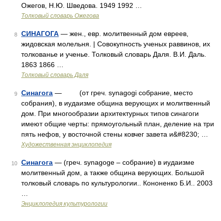
Ожегов, Н.Ю. Шведова. 1949 1992 …
Толковый словарь Ожегова
СИНАГОГА
— жен., евр. молитвенный дом евреев,
8
жидовская молельня. | Совокупность ученых раввинов, их
толкованье и ученье. Толковый словарь Даля. В.И. Даль.
1863 1866 …
Толковый словарь Даля
Синагога
— (от греч. synagogi собрание, место
9
собрания), в иудаизме община верующих и молитвенный
дом. При многообразии архитектурных типов синагоги
имеют общие черты: прямоугольный план, деление на три
пять нефов, у восточной стены ковчег завета и&#8230; …
Художественная энциклопедия
Синагога
— (греч. synagoge – собрание) в иудаизме
10
молитвенный дом, а также община верующих. Большой
толковый словарь по культурологии.. Кононенко Б.И.. 2003
…
Энциклопедия культурологии