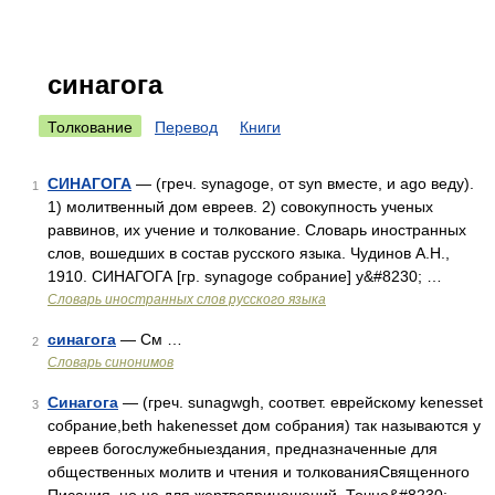
синагога
Толкование
Перевод
Книги
СИНАГОГА
— (греч. synagoge, от syn вместе, и ago веду).
1
1) молитвенный дом евреев. 2) совокупность ученых
раввинов, их учение и толкование. Словарь иностранных
слов, вошедших в состав русского языка. Чудинов А.Н.,
1910. СИНАГОГА [гр. synagoge собрание] у&#8230; …
Словарь иностранных слов русского языка
синагога
— См …
2
Словарь синонимов
Синагога
— (греч. sunagwgh, соответ. еврейскому kenesset
3
собрание,beth hakenesset дом собрания) так называются у
евреев богослужебныездания, предназначенные для
общественных молитв и чтения и толкованияСвященного